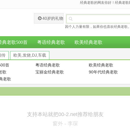
经典老歌的网友你好！经典老歌网
40岁的礼物
因个人力量有限，如果你也喜欢经典老歌。
经典老歌500首
粤语经典老歌
欧美经典老歌
相传
欧美,发烧,DJ,车载
00首
粤语经典老歌
欧美经典老歌
老歌
宝丽金经典老歌
90年代经典老歌
经典老歌
支持本站就把00-2.net推荐给朋友
窗外 - 李琛