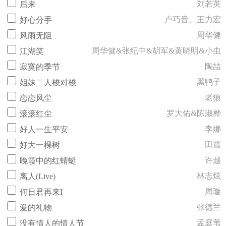
刘若英
后来
卢巧音、王力宏
好心分手
周华健
风雨无阻
周华健&张纪中&胡军&黄晓明&小虫
江湖笑
陶喆
寂寞的季节
黑鸭子
姐妹二人梭对梭
老狼
恋恋风尘
罗大佑&陈淑桦
滚滚红尘
李娜
好人一生平安
田震
好大一棵树
许越
晚霞中的红蜻蜓
林志炫
离人(Live)
周璇
何日君再来I
张德兰
爱的礼物
孟庭苇
没有情人的情人节