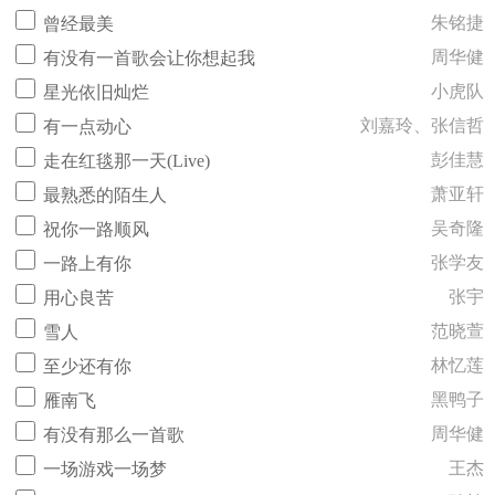
朱铭捷
曾经最美
周华健
有没有一首歌会让你想起我
小虎队
星光依旧灿烂
刘嘉玲、张信哲
有一点动心
彭佳慧
走在红毯那一天(Live)
萧亚轩
最熟悉的陌生人
吴奇隆
祝你一路顺风
张学友
一路上有你
张宇
用心良苦
范晓萱
雪人
林忆莲
至少还有你
黑鸭子
雁南飞
周华健
有没有那么一首歌
王杰
一场游戏一场梦