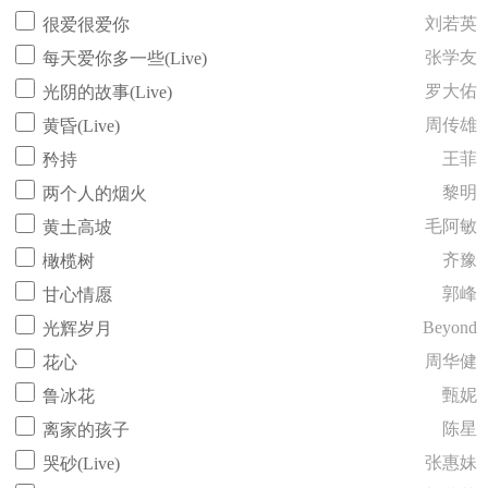
刘若英
很爱很爱你
张学友
每天爱你多一些(Live)
罗大佑
光阴的故事(Live)
周传雄
黄昏(Live)
王菲
矜持
黎明
两个人的烟火
毛阿敏
黄土高坡
齐豫
橄榄树
郭峰
甘心情愿
Beyond
光辉岁月
周华健
花心
甄妮
鲁冰花
陈星
离家的孩子
张惠妹
哭砂(Live)