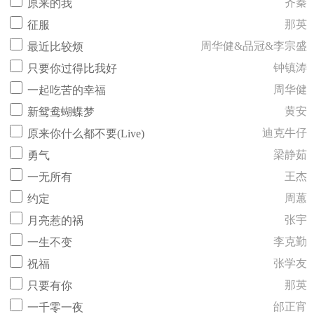
齐秦
原来的我
那英
征服
周华健&品冠&李宗盛
最近比较烦
钟镇涛
只要你过得比我好
周华健
一起吃苦的幸福
黄安
新鸳鸯蝴蝶梦
迪克牛仔
原来你什么都不要(Live)
梁静茹
勇气
王杰
一无所有
周蕙
约定
张宇
月亮惹的祸
李克勤
一生不变
张学友
祝福
那英
只要有你
邰正宵
一千零一夜