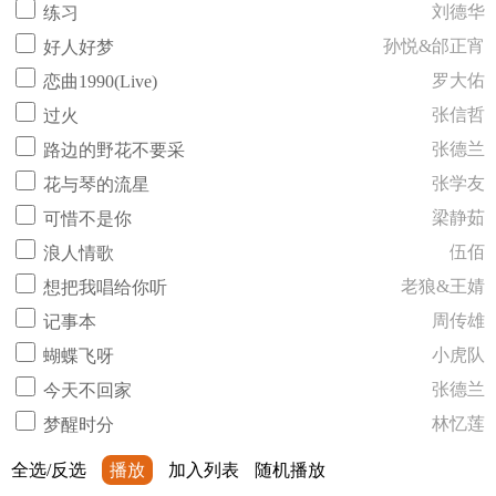
刘德华
练习
孙悦&邰正宵
好人好梦
罗大佑
恋曲1990(Live)
张信哲
过火
张德兰
路边的野花不要采
张学友
花与琴的流星
梁静茹
可惜不是你
伍佰
浪人情歌
老狼&王婧
想把我唱给你听
周传雄
记事本
小虎队
蝴蝶飞呀
张德兰
今天不回家
林忆莲
梦醒时分
全选/反选
播放
加入列表
随机播放