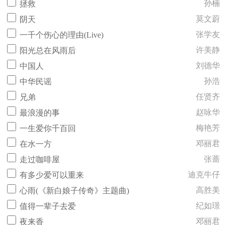
孙楠
拯救
莫文蔚
阴天
张学友
一千个伤心的理由(Live)
许美静
阳光总在风雨后
刘德华
中国人
孙浩
中华民谣
任贤齐
兄弟
赵咏华
最浪漫的事
梅艳芳
一生爱你千百回
邓丽君
在水一方
张蔷
走过咖啡屋
迪克牛仔
有多少爱可以重来
高胜美
心雨(《新白娘子传奇》主题曲)
纪如璟
值得一辈子去爱
邓丽君
夜来香