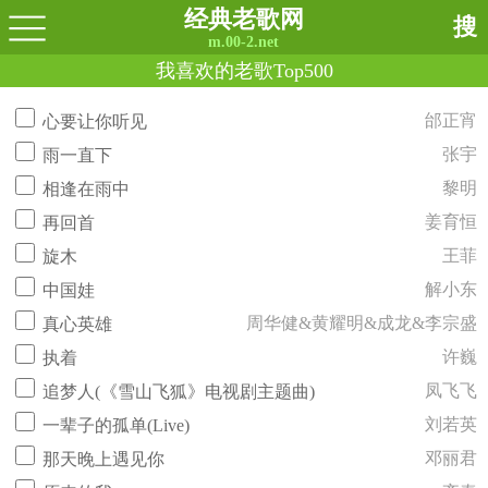
经典老歌网
搜
m.00-2.net
我喜欢的老歌Top500
邰正宵
心要让你听见
张宇
雨一直下
黎明
相逢在雨中
姜育恒
再回首
王菲
旋木
解小东
中国娃
周华健&黄耀明&成龙&李宗盛
真心英雄
许巍
执着
凤飞飞
追梦人(《雪山飞狐》电视剧主题曲)
刘若英
一辈子的孤单(Live)
邓丽君
那天晚上遇见你