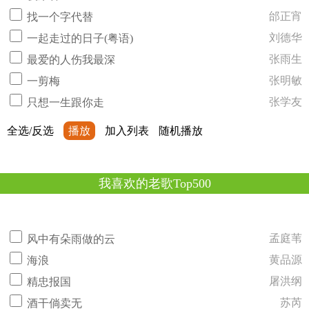
邰正宵
找一个字代替
刘德华
一起走过的日子(粤语)
张雨生
最爱的人伤我最深
张明敏
一剪梅
张学友
只想一生跟你走
全选/反选
播放
加入列表
随机播放
我喜欢的老歌Top500
孟庭苇
风中有朵雨做的云
黄品源
海浪
屠洪纲
精忠报国
苏芮
酒干倘卖无