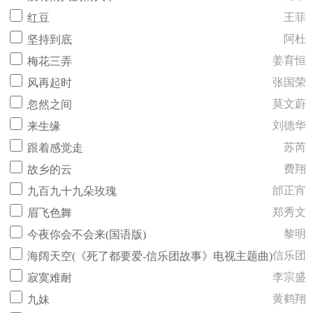
王菲
红豆
阿杜
坚持到底
姜育恒
梅花三弄
张国荣
风再起时
莫文蔚
忽然之间
刘德华
来生缘
苏芮
跟着感觉走
费翔
故乡的云
邰正宵
九百九十九朵玫瑰
郑秀文
眉飞色舞
黎明
今夜你会不会来(国语版)
信乐团
海阔天空(《死了都要爱-信乐团故事》电视主题曲)
李宗盛
寂寞难耐
黄鹤翔
九妹