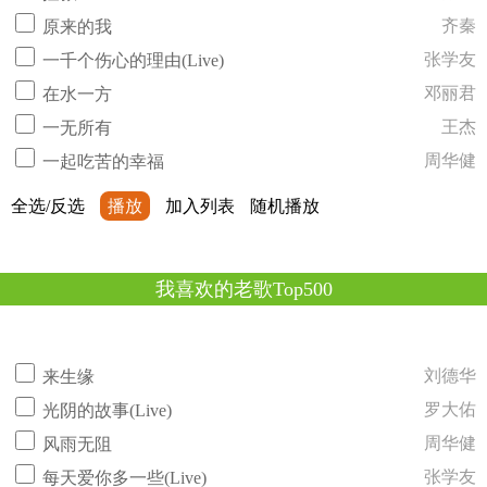
齐秦
原来的我
张学友
一千个伤心的理由(Live)
邓丽君
在水一方
王杰
一无所有
周华健
一起吃苦的幸福
全选/反选
播放
加入列表
随机播放
我喜欢的老歌Top500
刘德华
来生缘
罗大佑
光阴的故事(Live)
周华健
风雨无阻
张学友
每天爱你多一些(Live)