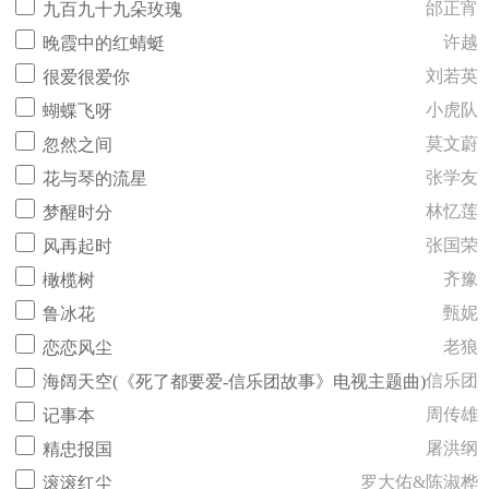
邰正宵
九百九十九朵玫瑰
许越
晚霞中的红蜻蜓
刘若英
很爱很爱你
小虎队
蝴蝶飞呀
莫文蔚
忽然之间
张学友
花与琴的流星
林忆莲
梦醒时分
张国荣
风再起时
齐豫
橄榄树
甄妮
鲁冰花
老狼
恋恋风尘
信乐团
海阔天空(《死了都要爱-信乐团故事》电视主题曲)
周传雄
记事本
屠洪纲
精忠报国
罗大佑&陈淑桦
滚滚红尘