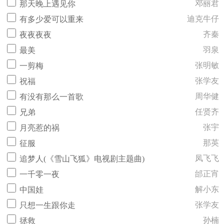
邓丽君
那天晚上遇见你
迪克牛仔
有多少爱可以重来
齐秦
夜夜夜夜
羽泉
最美
张明敏
一剪梅
张学友
祝福
周华健
有没有那么一首歌
任贤齐
兄弟
张宇
月亮惹的祸
那英
征服
凤飞飞
追梦人(《雪山飞狐》电视剧主题曲)
邰正宵
一千零一夜
解小东
中国娃
张学友
只想一生跟你走
孙楠
拯救