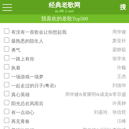
经典老歌网
搜
m.00-2.net
我喜欢的老歌Top500
周华健
有没有一首歌会让你想起我
萧亚轩
最熟悉的陌生人
梁静茹
勇气
张学友
一路上有你
许巍
执着
王杰
一场游戏一场梦
刘德华
一起走过的日子(粤语)
周华健&黄耀明&成龙&李宗盛
真心英雄
许美静
阳光总在风雨后
刘嘉玲、张信哲
有一点动心
汪峰
再见青春