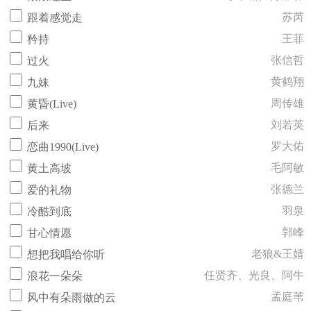
苏芮
跟着感觉走
王菲
矜持
张信哲
过火
黄鹤翔
九妹
周传雄
黄昏(Live)
刘若英
后来
罗大佑
恋曲1990(Live)
毛阿敏
黄土高坡
张德兰
爱的礼物
羽泉
冷酷到底
郭峰
甘心情愿
老狼&王婧
想把我唱给你听
任贤齐、光良、阿牛
浪花一朵朵
孟庭苇
风中有朵雨做的云