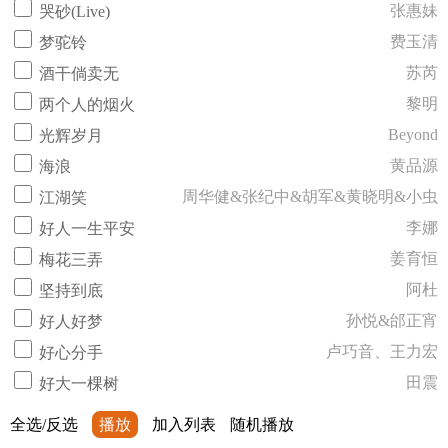
张惠妹
哭砂(Live)
费玉清
梦驼铃
苏芮
酒干倘卖无
黎明
两个人的烟火
Beyond
光辉岁月
黄品源
海浪
周华健&张纪中&胡军&黄晓明&小虫
江湖笑
李娜
好人一生平安
姜育恒
梅花三弄
阿杜
坚持到底
孙悦&邰正宵
好人好梦
卢巧音、王力宏
好心分手
田震
好大一棵树
全选/反选
播放
加入列表
随机播放