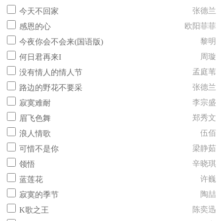
张德兰
今天不回家
欧阳菲菲
感恩的心
黎明
今夜你会不会来(国语版)
周璇
何日君再来I
孟庭苇
没有情人的情人节
张德兰
路边的野花不要采
李宗盛
寂寞难耐
郑秀文
眉飞色舞
伍佰
浪人情歌
梁静茹
可惜不是你
辛晓琪
领悟
许巍
蓝莲花
陶喆
寂寞的季节
陈奕迅
K歌之王