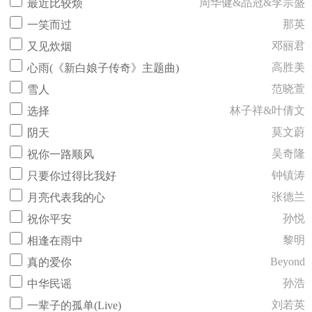
周华健&品冠&李宗盛
最近比较烦
那英
一笑而过
邓丽君
又见炊烟
高胜美
心雨(《新白娘子传奇》主题曲)
范晓萱
雪人
林子祥&叶倩文
选择
莫文蔚
阴天
吴奇隆
祝你一路顺风
钟镇涛
只要你过得比我好
张德兰
月亮代表我的心
孙悦
祝你平安
黎明
相逢在雨中
Beyond
真的爱你
孙浩
中华民谣
刘若英
一辈子的孤单(Live)