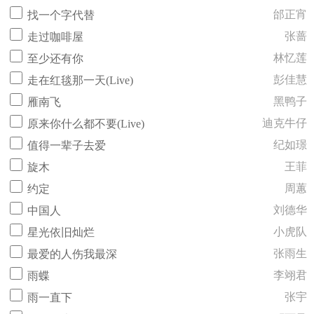
邰正宵
找一个字代替
张蔷
走过咖啡屋
林忆莲
至少还有你
彭佳慧
走在红毯那一天(Live)
黑鸭子
雁南飞
迪克牛仔
原来你什么都不要(Live)
纪如璟
值得一辈子去爱
王菲
旋木
周蕙
约定
刘德华
中国人
小虎队
星光依旧灿烂
张雨生
最爱的人伤我最深
李翊君
雨蝶
张宇
雨一直下