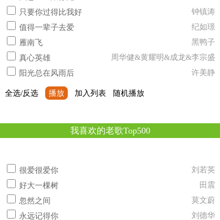
钟镇涛
只要你过得比我好
纪如璟
值得一辈子去爱
黑鸭子
雁南飞
周华健&黄耀明&成龙&李宗盛
真心英雄
许美静
阳光总在风雨后
全选/反选
播放
加入列表
随机播放
我喜欢的老歌Top500
刘若英
很爱很爱你
田震
好大一棵树
莫文蔚
忽然之间
刘德华
永远记得你