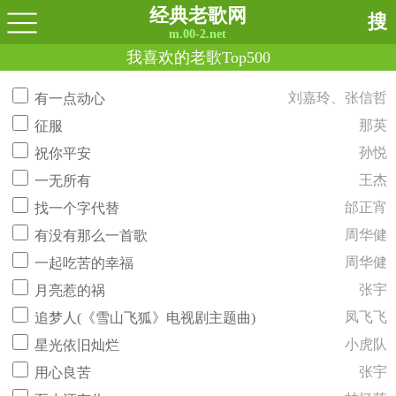
经典老歌网
搜
m.00-2.net
我喜欢的老歌Top500
刘嘉玲、张信哲
有一点动心
那英
征服
孙悦
祝你平安
王杰
一无所有
邰正宵
找一个字代替
周华健
有没有那么一首歌
周华健
一起吃苦的幸福
张宇
月亮惹的祸
凤飞飞
追梦人(《雪山飞狐》电视剧主题曲)
小虎队
星光依旧灿烂
张宇
用心良苦