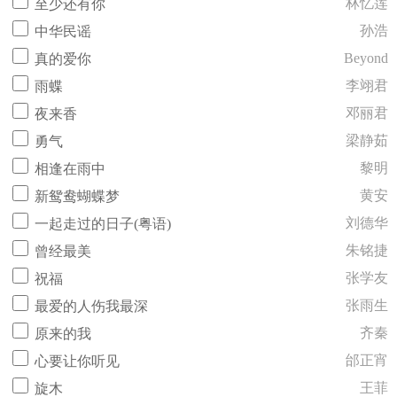
林忆莲
至少还有你
孙浩
中华民谣
Beyond
真的爱你
李翊君
雨蝶
邓丽君
夜来香
梁静茹
勇气
黎明
相逢在雨中
黄安
新鸳鸯蝴蝶梦
刘德华
一起走过的日子(粤语)
朱铭捷
曾经最美
张学友
祝福
张雨生
最爱的人伤我最深
齐秦
原来的我
邰正宵
心要让你听见
王菲
旋木