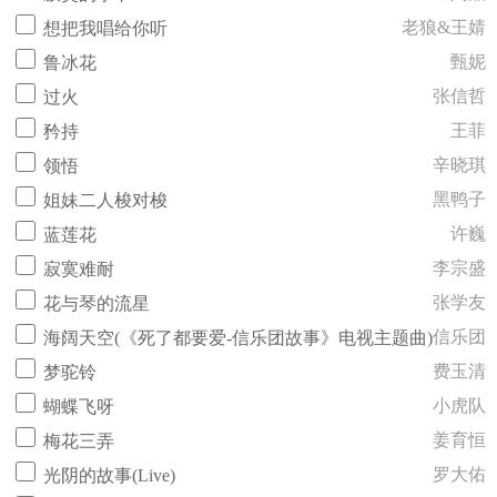
老狼&王婧
想把我唱给你听
甄妮
鲁冰花
张信哲
过火
王菲
矜持
辛晓琪
领悟
黑鸭子
姐妹二人梭对梭
许巍
蓝莲花
李宗盛
寂寞难耐
张学友
花与琴的流星
信乐团
海阔天空(《死了都要爱-信乐团故事》电视主题曲)
费玉清
梦驼铃
小虎队
蝴蝶飞呀
姜育恒
梅花三弄
罗大佑
光阴的故事(Live)