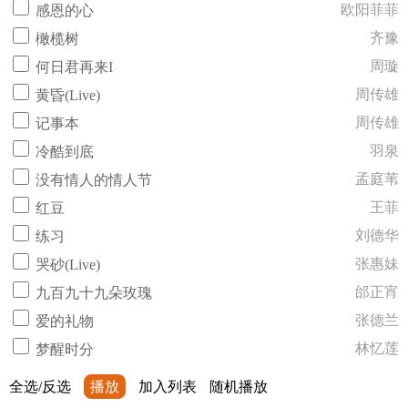
欧阳菲菲
感恩的心
齐豫
橄榄树
周璇
何日君再来I
周传雄
黄昏(Live)
周传雄
记事本
羽泉
冷酷到底
孟庭苇
没有情人的情人节
王菲
红豆
刘德华
练习
张惠妹
哭砂(Live)
邰正宵
九百九十九朵玫瑰
张德兰
爱的礼物
林忆莲
梦醒时分
全选/反选
播放
加入列表
随机播放