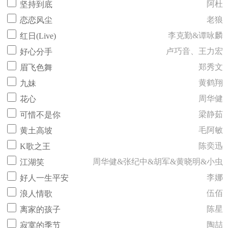
阿杜
坚持到底
老狼
恋恋风尘
李克勤&谭咏麟
红日(Live)
卢巧音、王力宏
好心分手
郑秀文
眉飞色舞
黄鹤翔
九妹
周华健
花心
梁静茹
可惜不是你
毛阿敏
黄土高坡
陈奕迅
K歌之王
周华健&张纪中&胡军&黄晓明&小虫
江湖笑
李娜
好人一生平安
伍佰
浪人情歌
陈星
离家的孩子
陶喆
寂寞的季节