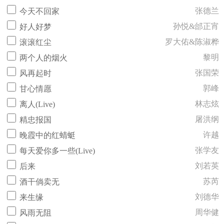
张德兰
今天不回家
孙悦&邰正宵
好人好梦
罗大佑&陈淑桦
滚滚红尘
黎明
两个人的烟火
张国荣
风再起时
郭峰
甘心情愿
林志炫
离人(Live)
屠洪纲
精忠报国
许越
晚霞中的红蜻蜓
张学友
每天爱你多一些(Live)
刘若英
后来
苏芮
酒干倘卖无
刘德华
来生缘
周华健
风雨无阻