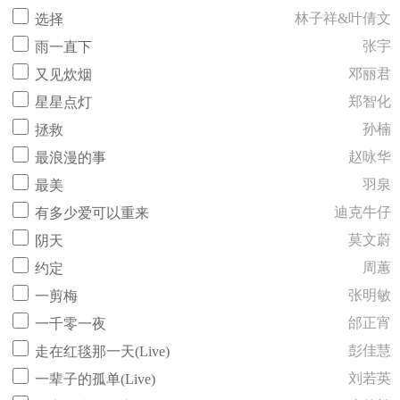
林子祥&叶倩文
选择
张宇
雨一直下
邓丽君
又见炊烟
郑智化
星星点灯
孙楠
拯救
赵咏华
最浪漫的事
羽泉
最美
迪克牛仔
有多少爱可以重来
莫文蔚
阴天
周蕙
约定
张明敏
一剪梅
邰正宵
一千零一夜
彭佳慧
走在红毯那一天(Live)
刘若英
一辈子的孤单(Live)