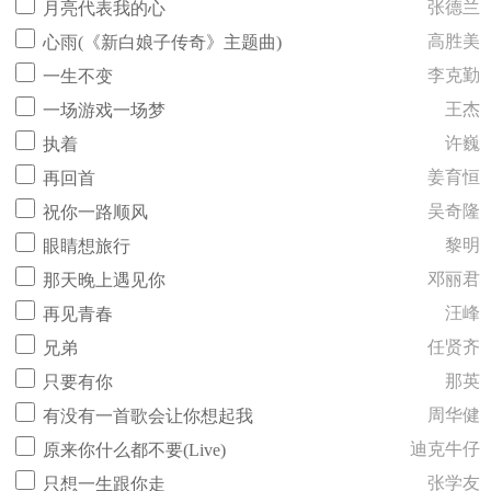
张德兰
月亮代表我的心
高胜美
心雨(《新白娘子传奇》主题曲)
李克勤
一生不变
王杰
一场游戏一场梦
许巍
执着
姜育恒
再回首
吴奇隆
祝你一路顺风
黎明
眼睛想旅行
邓丽君
那天晚上遇见你
汪峰
再见青春
任贤齐
兄弟
那英
只要有你
周华健
有没有一首歌会让你想起我
迪克牛仔
原来你什么都不要(Live)
张学友
只想一生跟你走