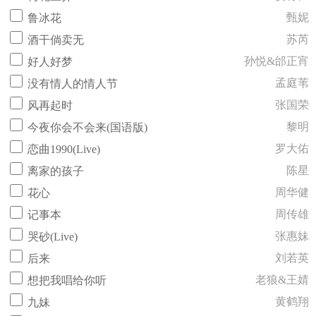
甄妮
鲁冰花
苏芮
酒干倘卖无
孙悦&邰正宵
好人好梦
孟庭苇
没有情人的情人节
张国荣
风再起时
黎明
今夜你会不会来(国语版)
罗大佑
恋曲1990(Live)
陈星
离家的孩子
周华健
花心
周传雄
记事本
张惠妹
哭砂(Live)
刘若英
后来
老狼&王婧
想把我唱给你听
黄鹤翔
九妹