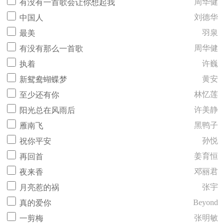
周华健
有没有一首歌会让你想起我
刘德华
中国人
羽泉
最美
周华健
有没有那么一首歌
许巍
执着
黄安
新鸳鸯蝴蝶梦
林忆莲
至少还有你
许美静
阳光总在风雨后
黑鸭子
雁南飞
孙悦
祝你平安
姜育恒
再回首
邓丽君
夜来香
张宇
月亮惹的祸
Beyond
真的爱你
张明敏
一剪梅