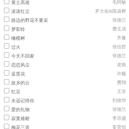
毛阿敏
黄土高坡
罗大佑&陈淑桦
滚滚红尘
张德兰
路边的野花不要采
费玉清
梦驼铃
齐豫
橄榄树
张信哲
过火
张德兰
今天不回家
老狼
恋恋风尘
许巍
蓝莲花
费翔
故乡的云
王菲
红豆
刘德华
永远记得你
张德兰
爱的礼物
李宗盛
寂寞难耐
姜育恒
梅花三弄