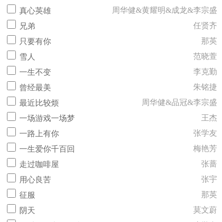
周华健&黄耀明&成龙&李宗盛
真心英雄
任贤齐
兄弟
那英
只要有你
范晓萱
雪人
李克勤
一生不变
朱铭捷
曾经最美
周华健&品冠&李宗盛
最近比较烦
王杰
一场游戏一场梦
张学友
一路上有你
梅艳芳
一生爱你千百回
张蔷
走过咖啡屋
张宇
用心良苦
那英
征服
莫文蔚
阴天