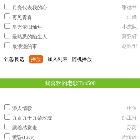
张德兰
月亮代表我的心
汪峰
再见青春
小虎队
星光依旧灿烂
萧亚轩
最熟悉的陌生人
赵咏华
最浪漫的事
全选/反选
播放
加入列表
随机播放
我喜欢的老歌Top500
伍佰
浪人情歌
邰正宵
九百九十九朵玫瑰
苏芮
跟着感觉走
周传雄
黄昏(Live)