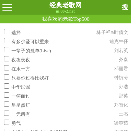
经典老歌网
搜
m.00-2.net
我喜欢的老歌Top500
林子祥&叶倩文
选择
迪克牛仔
有多少爱可以重来
刘若英
一辈子的孤单(Live)
齐秦
夜夜夜夜
邓丽君
在水一方
钟镇涛
只要你过得比我好
孙浩
中华民谣
那英
一笑而过
郑智化
星星点灯
王杰
一无所有
梁静茹
勇气