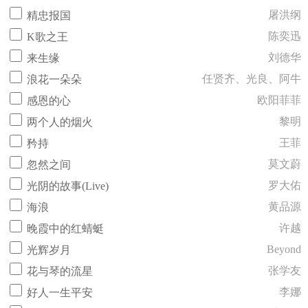
屠洪纲
精忠报国
陈奕迅
K歌之王
刘德华
来生缘
任贤齐、光良、阿牛
浪花一朵朵
欧阳菲菲
感恩的心
黎明
两个人的烟火
王菲
矜持
莫文蔚
忽然之间
罗大佑
光阴的故事(Live)
黄品源
海浪
许越
晚霞中的红蜻蜓
Beyond
光辉岁月
张学友
花与琴的流星
李娜
好人一生平安