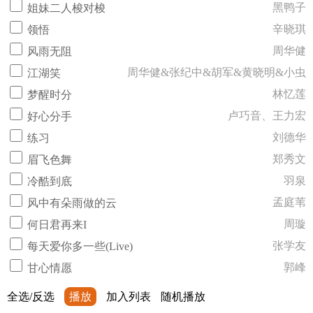
黑鸭子
姐妹二人梭对梭
辛晓琪
领悟
周华健
风雨无阻
周华健&张纪中&胡军&黄晓明&小虫
江湖笑
林忆莲
梦醒时分
卢巧音、王力宏
好心分手
刘德华
练习
郑秀文
眉飞色舞
羽泉
冷酷到底
孟庭苇
风中有朵雨做的云
周璇
何日君再来I
张学友
每天爱你多一些(Live)
郭峰
甘心情愿
全选/反选
播放
加入列表
随机播放