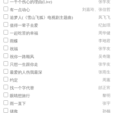
张学友
一千个伤心的理由(Live)
刘嘉玲、张信哲
有一点动心
凤飞飞
追梦人(《雪山飞狐》电视剧主题曲)
纪如璟
值得一辈子去爱
周华健
一起吃苦的幸福
李翊君
雨蝶
张学友
祝福
吴奇隆
祝你一路顺风
张学友
只想一生跟你走
张雨生
最爱的人伤我最深
周蕙
约定
邰正宵
找一个字代替
黎明
眼睛想旅行
张宇
雨一直下
孙楠
拯救