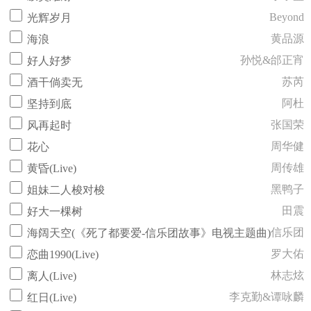
Beyond
光辉岁月
黄品源
海浪
孙悦&邰正宵
好人好梦
苏芮
酒干倘卖无
阿杜
坚持到底
张国荣
风再起时
周华健
花心
周传雄
黄昏(Live)
黑鸭子
姐妹二人梭对梭
田震
好大一棵树
信乐团
海阔天空(《死了都要爱-信乐团故事》电视主题曲)
罗大佑
恋曲1990(Live)
林志炫
离人(Live)
李克勤&谭咏麟
红日(Live)