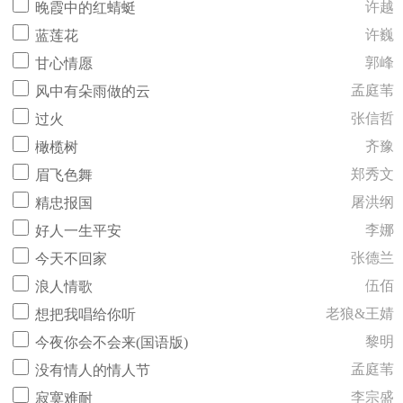
许越
晚霞中的红蜻蜓
许巍
蓝莲花
郭峰
甘心情愿
孟庭苇
风中有朵雨做的云
张信哲
过火
齐豫
橄榄树
郑秀文
眉飞色舞
屠洪纲
精忠报国
李娜
好人一生平安
张德兰
今天不回家
伍佰
浪人情歌
老狼&王婧
想把我唱给你听
黎明
今夜你会不会来(国语版)
孟庭苇
没有情人的情人节
李宗盛
寂寞难耐