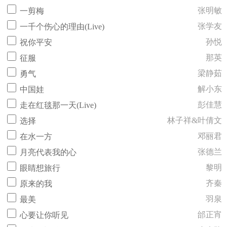
张明敏
一剪梅
张学友
一千个伤心的理由(Live)
孙悦
祝你平安
那英
征服
梁静茹
勇气
解小东
中国娃
彭佳慧
走在红毯那一天(Live)
林子祥&叶倩文
选择
邓丽君
在水一方
张德兰
月亮代表我的心
黎明
眼睛想旅行
齐秦
原来的我
羽泉
最美
邰正宵
心要让你听见