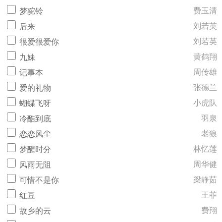
费玉清
梦驼铃
刘若英
后来
刘若英
很爱很爱你
黄鹤翔
九妹
周传雄
记事本
张德兰
爱的礼物
小虎队
蝴蝶飞呀
羽泉
冷酷到底
老狼
恋恋风尘
林忆莲
梦醒时分
周华健
风雨无阻
梁静茹
可惜不是你
王菲
红豆
费翔
故乡的云