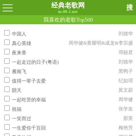
经典老歌网
搜
m.00-2.net
我喜欢的老歌Top500
刘德华
中国人
周华健&黄耀明&成龙&李宗盛
真心英雄
邓丽君
夜来香
刘德华
一起走过的日子(粤语)
黑鸭子
雁南飞
纪如璟
值得一辈子去爱
莫文蔚
阴天
周华健
一起吃苦的幸福
张学友
祝福
那英
一笑而过
梅艳芳
一生爱你千百回