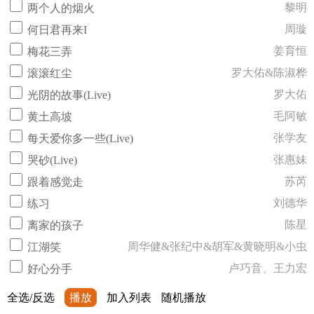
黎明
两个人的烟火
周璇
何日君再来I
姜育恒
梅花三弄
罗大佑&陈淑桦
滚滚红尘
罗大佑
光阴的故事(Live)
毛阿敏
黄土高坡
张学友
每天爱你多一些(Live)
张惠妹
哭砂(Live)
苏芮
跟着感觉走
刘德华
练习
陈星
离家的孩子
周华健&张纪中&胡军&黄晓明&小虫
江湖笑
卢巧音、王力宏
好心分手
全选/反选
播放
加入列表
随机播放