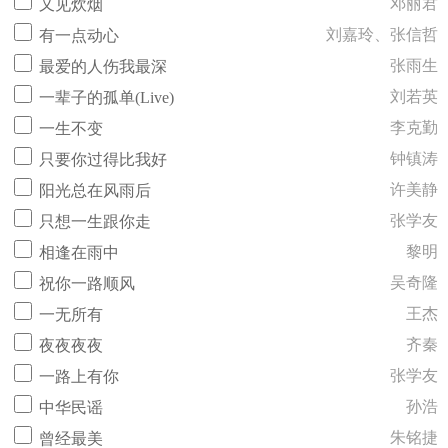
邓丽君
又见炊烟
刘嘉玲、张信哲
有一点动心
张雨生
最爱的人伤我最深
刘若英
一辈子的孤单(Live)
李克勤
一生不变
钟镇涛
只要你过得比我好
许美静
阳光总在风雨后
张学友
只想一生跟你走
黎明
相逢在雨中
吴奇隆
祝你一路顺风
王杰
一无所有
齐秦
夜夜夜夜
张学友
一路上有你
孙浩
中华民谣
朱铭捷
曾经最美