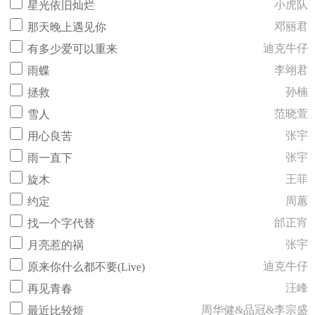
小虎队
星光依旧灿烂
邓丽君
那天晚上遇见你
迪克牛仔
有多少爱可以重来
李翊君
雨蝶
孙楠
拯救
范晓萱
雪人
张宇
用心良苦
张宇
雨一直下
王菲
旋木
周蕙
约定
邰正宵
找一个字代替
张宇
月亮惹的祸
迪克牛仔
原来你什么都不要(Live)
汪峰
再见青春
周华健&品冠&李宗盛
最近比较烦