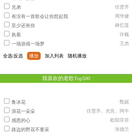
任贤齐
兄弟
周华健
有没有一首歌会让你想起我
林忆莲
至少还有你
许巍
执着
王杰
一场游戏一场梦
全选/反选
播放
加入列表
随机播放
我喜欢的老歌Top500
甄妮
鲁冰花
任贤齐、光良、阿牛
浪花一朵朵
欧阳菲菲
感恩的心
张德兰
路边的野花不要采