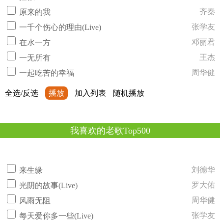
齐秦
原来的我
张学友
一千个伤心的理由(Live)
邓丽君
在水一方
王杰
一无所有
周华健
一起吃苦的幸福
全选/反选
播放
加入列表
随机播放
我喜欢的老歌Top500
刘德华
来生缘
罗大佑
光阴的故事(Live)
周华健
风雨无阻
张学友
每天爱你多一些(Live)