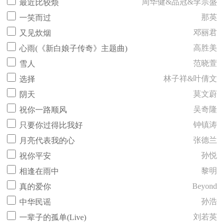
周华健&品冠&李宗盛
最近比较烦
那英
一笑而过
邓丽君
又见炊烟
高胜美
心雨(《新白娘子传奇》主题曲)
范晓萱
雪人
林子祥&叶倩文
选择
莫文蔚
阴天
吴奇隆
祝你一路顺风
钟镇涛
只要你过得比我好
张德兰
月亮代表我的心
孙悦
祝你平安
黎明
相逢在雨中
Beyond
真的爱你
孙浩
中华民谣
刘若英
一辈子的孤单(Live)