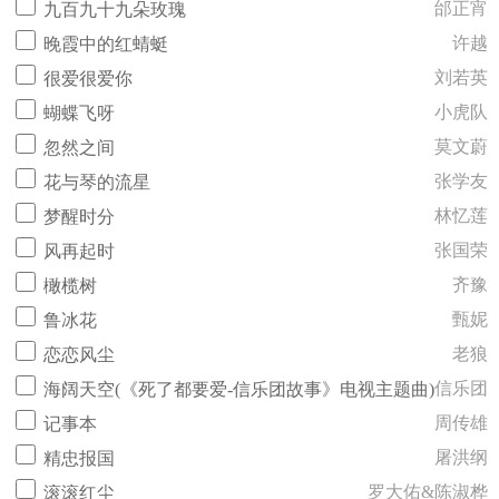
邰正宵
九百九十九朵玫瑰
许越
晚霞中的红蜻蜓
刘若英
很爱很爱你
小虎队
蝴蝶飞呀
莫文蔚
忽然之间
张学友
花与琴的流星
林忆莲
梦醒时分
张国荣
风再起时
齐豫
橄榄树
甄妮
鲁冰花
老狼
恋恋风尘
信乐团
海阔天空(《死了都要爱-信乐团故事》电视主题曲)
周传雄
记事本
屠洪纲
精忠报国
罗大佑&陈淑桦
滚滚红尘