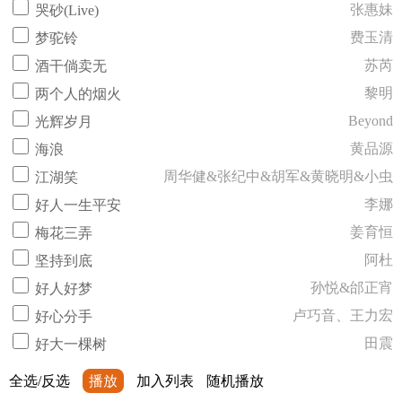
张惠妹
哭砂(Live)
费玉清
梦驼铃
苏芮
酒干倘卖无
黎明
两个人的烟火
Beyond
光辉岁月
黄品源
海浪
周华健&张纪中&胡军&黄晓明&小虫
江湖笑
李娜
好人一生平安
姜育恒
梅花三弄
阿杜
坚持到底
孙悦&邰正宵
好人好梦
卢巧音、王力宏
好心分手
田震
好大一棵树
全选/反选
播放
加入列表
随机播放