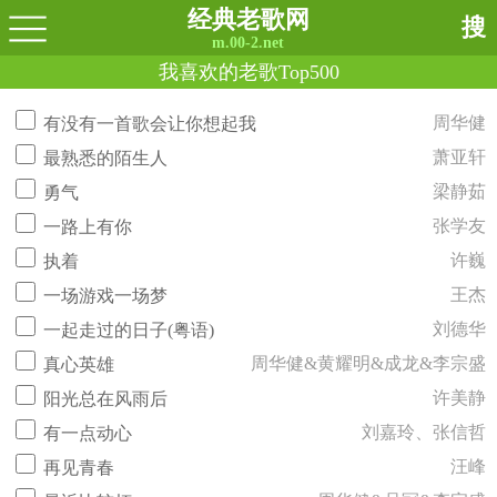
经典老歌网
搜
m.00-2.net
我喜欢的老歌Top500
周华健
有没有一首歌会让你想起我
萧亚轩
最熟悉的陌生人
梁静茹
勇气
张学友
一路上有你
许巍
执着
王杰
一场游戏一场梦
刘德华
一起走过的日子(粤语)
周华健&黄耀明&成龙&李宗盛
真心英雄
许美静
阳光总在风雨后
刘嘉玲、张信哲
有一点动心
汪峰
再见青春