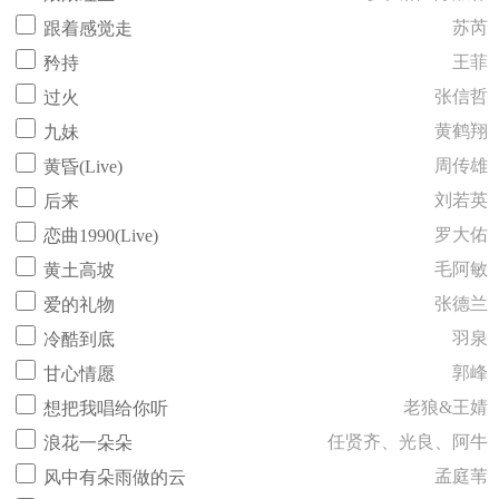
苏芮
跟着感觉走
王菲
矜持
张信哲
过火
黄鹤翔
九妹
周传雄
黄昏(Live)
刘若英
后来
罗大佑
恋曲1990(Live)
毛阿敏
黄土高坡
张德兰
爱的礼物
羽泉
冷酷到底
郭峰
甘心情愿
老狼&王婧
想把我唱给你听
任贤齐、光良、阿牛
浪花一朵朵
孟庭苇
风中有朵雨做的云