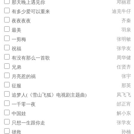
邓丽君
那天晚上遇见你
迪克牛仔
有多少爱可以重来
齐秦
夜夜夜夜
羽泉
最美
张明敏
一剪梅
张学友
祝福
周华健
有没有那么一首歌
任贤齐
兄弟
张宇
月亮惹的祸
那英
征服
凤飞飞
追梦人(《雪山飞狐》电视剧主题曲)
邰正宵
一千零一夜
解小东
中国娃
张学友
只想一生跟你走
孙楠
拯救