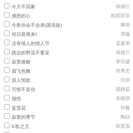
张德兰
今天不回家
欧阳菲菲
感恩的心
黎明
今夜你会不会来(国语版)
周璇
何日君再来I
孟庭苇
没有情人的情人节
张德兰
路边的野花不要采
李宗盛
寂寞难耐
郑秀文
眉飞色舞
伍佰
浪人情歌
梁静茹
可惜不是你
辛晓琪
领悟
许巍
蓝莲花
陶喆
寂寞的季节
陈奕迅
K歌之王