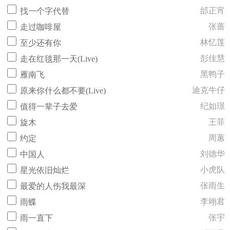
邰正宵
找一个字代替
张蔷
走过咖啡屋
林忆莲
至少还有你
彭佳慧
走在红毯那一天(Live)
黑鸭子
雁南飞
迪克牛仔
原来你什么都不要(Live)
纪如璟
值得一辈子去爱
王菲
旋木
周蕙
约定
刘德华
中国人
小虎队
星光依旧灿烂
张雨生
最爱的人伤我最深
李翊君
雨蝶
张宇
雨一直下