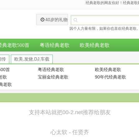
经典老歌的网友你好！经典老歌网
40岁的礼物
因个人力量有限，如果你也喜欢经典老歌。
经典老歌500首
粤语经典老歌
欧美经典老歌
相传
欧美,发烧,DJ,车载
00首
粤语经典老歌
欧美经典老歌
老歌
宝丽金经典老歌
90年代经典老歌
经典老歌
支持本站就把00-2.net推荐给朋友
心太软 - 任贤齐