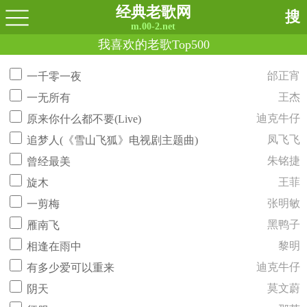
经典老歌网
搜
m.00-2.net
我喜欢的老歌Top500
邰正宵
一千零一夜
王杰
一无所有
迪克牛仔
原来你什么都不要(Live)
凤飞飞
追梦人(《雪山飞狐》电视剧主题曲)
朱铭捷
曾经最美
王菲
旋木
张明敏
一剪梅
黑鸭子
雁南飞
黎明
相逢在雨中
迪克牛仔
有多少爱可以重来
莫文蔚
阴天