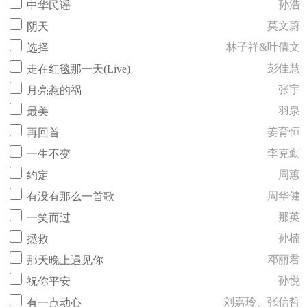
孙浩
中华民谣
莫文蔚
阴天
林子祥&叶倩文
选择
彭佳慧
走在红毯那一天(Live)
张宇
月亮惹的祸
羽泉
最美
姜育恒
再回首
李克勤
一生不变
周蕙
约定
周华健
有没有那么一首歌
那英
一笑而过
孙楠
拯救
邓丽君
那天晚上遇见你
孙悦
祝你平安
刘嘉玲、张信哲
有一点动心