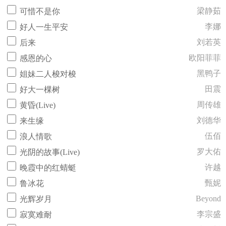
梁静茹
可惜不是你
李娜
好人一生平安
刘若英
后来
欧阳菲菲
感恩的心
黑鸭子
姐妹二人梭对梭
田震
好大一棵树
周传雄
黄昏(Live)
刘德华
来生缘
伍佰
浪人情歌
罗大佑
光阴的故事(Live)
许越
晚霞中的红蜻蜓
甄妮
鲁冰花
Beyond
光辉岁月
李宗盛
寂寞难耐