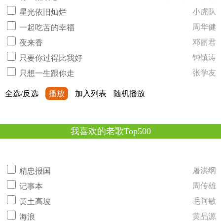
小虎队
星光依旧灿烂
周华健
一起吃苦的幸福
邓丽君
夜来香
钟镇涛
只要你过得比我好
张学友
只想一生跟你走
全选/反选
播放
加入列表
随机播放
我喜欢的老歌Top500
屠洪纲
精忠报国
周传雄
记事本
毛阿敏
黄土高坡
黄品源
海浪