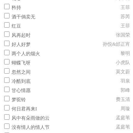
王菲
矜持
苏芮
酒干倘卖无
王菲
红豆
张国荣
风再起时
孙悦&邰正宵
好人好梦
黎明
两个人的烟火
小虎队
蝴蝶飞呀
莫文蔚
忽然之间
羽泉
冷酷到底
郭峰
甘心情愿
费玉清
梦驼铃
周璇
何日君再来I
孟庭苇
风中有朵雨做的云
孟庭苇
没有情人的情人节