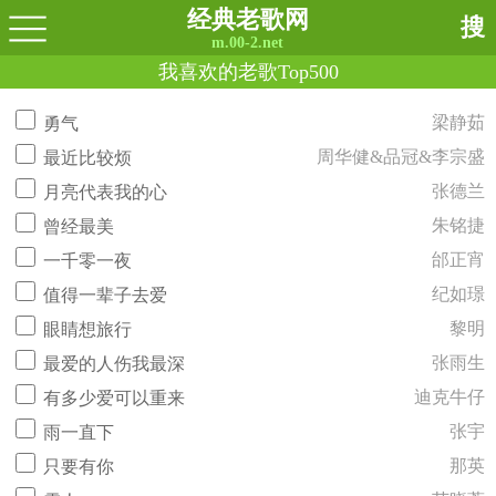
经典老歌网
搜
m.00-2.net
我喜欢的老歌Top500
梁静茹
勇气
周华健&品冠&李宗盛
最近比较烦
张德兰
月亮代表我的心
朱铭捷
曾经最美
邰正宵
一千零一夜
纪如璟
值得一辈子去爱
黎明
眼睛想旅行
张雨生
最爱的人伤我最深
迪克牛仔
有多少爱可以重来
张宇
雨一直下
那英
只要有你