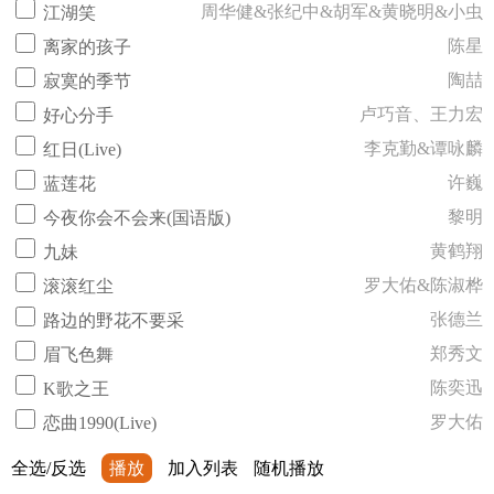
周华健&张纪中&胡军&黄晓明&小虫
江湖笑
陈星
离家的孩子
陶喆
寂寞的季节
卢巧音、王力宏
好心分手
李克勤&谭咏麟
红日(Live)
许巍
蓝莲花
黎明
今夜你会不会来(国语版)
黄鹤翔
九妹
罗大佑&陈淑桦
滚滚红尘
张德兰
路边的野花不要采
郑秀文
眉飞色舞
陈奕迅
K歌之王
罗大佑
恋曲1990(Live)
全选/反选
播放
加入列表
随机播放