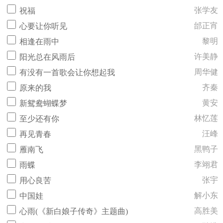
张学友
祝福
邰正宵
心要让你听见
黎明
相逢在雨中
许美静
阳光总在风雨后
周华健
有没有一首歌会让你想起我
齐秦
原来的我
黄安
新鸳鸯蝴蝶梦
林忆莲
至少还有你
汪峰
再见青春
黑鸭子
雁南飞
李翊君
雨蝶
张宇
用心良苦
解小东
中国娃
高胜美
心雨(《新白娘子传奇》主题曲)