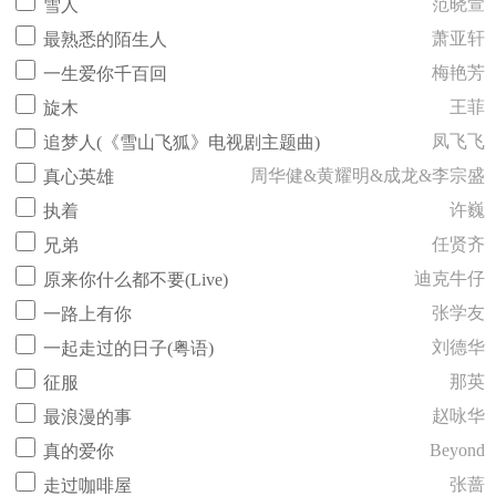
范晓萱
雪人
萧亚轩
最熟悉的陌生人
梅艳芳
一生爱你千百回
王菲
旋木
凤飞飞
追梦人(《雪山飞狐》电视剧主题曲)
周华健&黄耀明&成龙&李宗盛
真心英雄
许巍
执着
任贤齐
兄弟
迪克牛仔
原来你什么都不要(Live)
张学友
一路上有你
刘德华
一起走过的日子(粤语)
那英
征服
赵咏华
最浪漫的事
Beyond
真的爱你
张蔷
走过咖啡屋