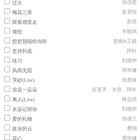
张信哲
过火
姜育恒
梅花三弄
苏芮
跟着感觉走
辛晓琪
领悟
老狼&王婧
想把我唱给你听
阿杜
坚持到底
刘德华
练习
周华健
风雨无阻
张惠妹
哭砂(Live)
任贤齐、光良、阿牛
浪花一朵朵
林志炫
离人(Live)
刘德华
永远记得你
张德兰
爱的礼物
费翔
故乡的云
周华健
花心