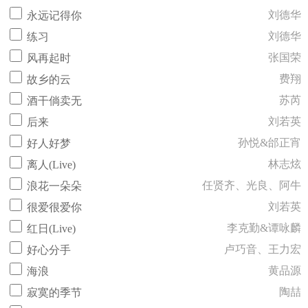
刘德华
永远记得你
刘德华
练习
张国荣
风再起时
费翔
故乡的云
苏芮
酒干倘卖无
刘若英
后来
孙悦&邰正宵
好人好梦
林志炫
离人(Live)
任贤齐、光良、阿牛
浪花一朵朵
刘若英
很爱很爱你
李克勤&谭咏麟
红日(Live)
卢巧音、王力宏
好心分手
黄品源
海浪
陶喆
寂寞的季节