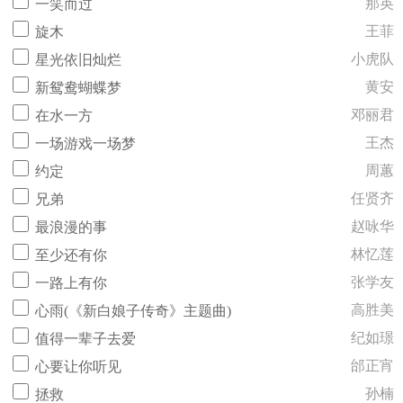
那英
一笑而过
王菲
旋木
小虎队
星光依旧灿烂
黄安
新鸳鸯蝴蝶梦
邓丽君
在水一方
王杰
一场游戏一场梦
周蕙
约定
任贤齐
兄弟
赵咏华
最浪漫的事
林忆莲
至少还有你
张学友
一路上有你
高胜美
心雨(《新白娘子传奇》主题曲)
纪如璟
值得一辈子去爱
邰正宵
心要让你听见
孙楠
拯救