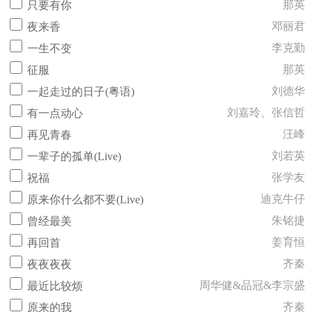
那英
只要有你
邓丽君
夜来香
李克勤
一生不变
那英
征服
刘德华
一起走过的日子(粤语)
刘嘉玲、张信哲
有一点动心
汪峰
再见青春
刘若英
一辈子的孤单(Live)
张学友
祝福
迪克牛仔
原来你什么都不要(Live)
朱铭捷
曾经最美
姜育恒
再回首
齐秦
夜夜夜夜
周华健&品冠&李宗盛
最近比较烦
齐秦
原来的我