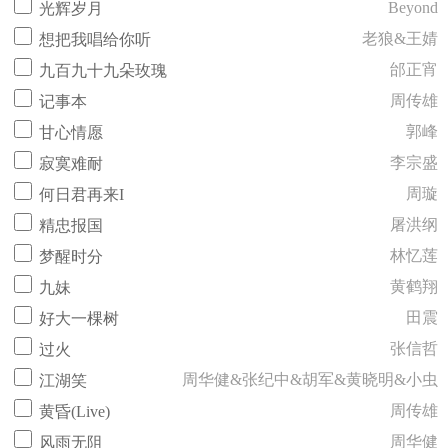
Beyond
光辉岁月
老狼&王婧
想把我唱给你听
邰正宵
九百九十九朵玫瑰
周传雄
记事本
郭峰
甘心情愿
李宗盛
寂寞难耐
周璇
何日君再来I
屠洪纲
精忠报国
林忆莲
梦醒时分
黄鹤翔
九妹
田震
好大一棵树
张信哲
过火
周华健&张纪中&胡军&黄晓明&小虫
江湖笑
周传雄
黄昏(Live)
周华健
风雨无阻