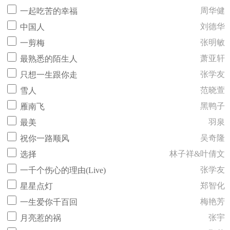
周华健
一起吃苦的幸福
刘德华
中国人
张明敏
一剪梅
萧亚轩
最熟悉的陌生人
张学友
只想一生跟你走
范晓萱
雪人
黑鸭子
雁南飞
羽泉
最美
吴奇隆
祝你一路顺风
林子祥&叶倩文
选择
张学友
一千个伤心的理由(Live)
郑智化
星星点灯
梅艳芳
一生爱你千百回
张宇
月亮惹的祸