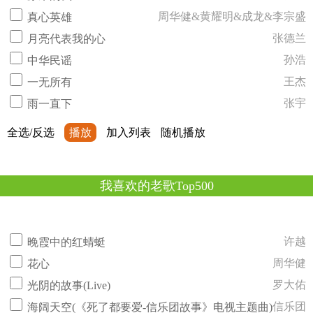
周华健&黄耀明&成龙&李宗盛
真心英雄
张德兰
月亮代表我的心
孙浩
中华民谣
王杰
一无所有
张宇
雨一直下
全选/反选
播放
加入列表
随机播放
我喜欢的老歌Top500
许越
晚霞中的红蜻蜓
周华健
花心
罗大佑
光阴的故事(Live)
信乐团
海阔天空(《死了都要爱-信乐团故事》电视主题曲)