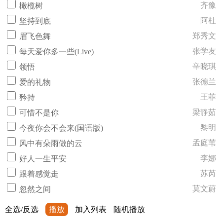
齐豫
橄榄树
阿杜
坚持到底
郑秀文
眉飞色舞
张学友
每天爱你多一些(Live)
辛晓琪
领悟
张德兰
爱的礼物
王菲
矜持
梁静茹
可惜不是你
黎明
今夜你会不会来(国语版)
孟庭苇
风中有朵雨做的云
李娜
好人一生平安
苏芮
跟着感觉走
莫文蔚
忽然之间
全选/反选
播放
加入列表
随机播放