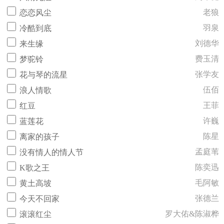
老狼
恋恋风尘
羽泉
冷酷到底
刘德华
来生缘
费玉清
梦驼铃
张学友
花与琴的流星
伍佰
浪人情歌
王菲
红豆
许巍
蓝莲花
陈星
离家的孩子
孟庭苇
没有情人的情人节
陈奕迅
K歌之王
毛阿敏
黄土高坡
张德兰
今天不回家
罗大佑&陈淑桦
滚滚红尘