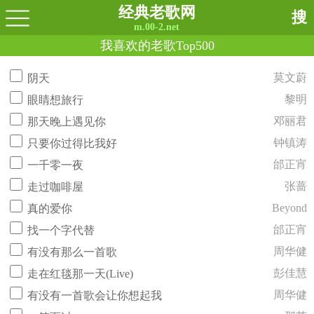
经典老歌网
搜
m.00-2.net
我喜欢的老歌Top500
莫文蔚
阴天
黎明
眼睛想旅行
邓丽君
那天晚上遇见你
钟镇涛
只要你过得比我好
邰正宵
一千零一夜
张蔷
走过咖啡屋
Beyond
真的爱你
邰正宵
找一个字代替
周华健
有没有那么一首歌
彭佳慧
走在红毯那一天(Live)
周华健
有没有一首歌会让你想起我