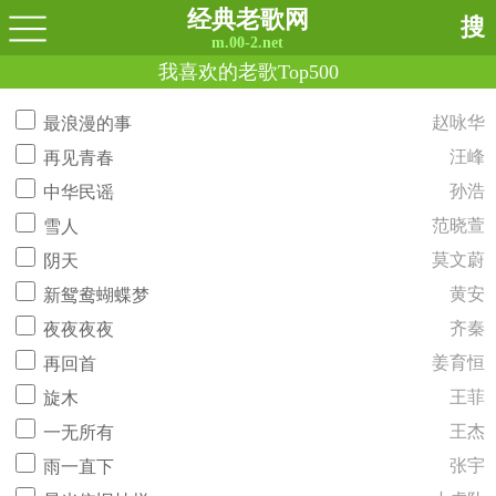
经典老歌网
搜
m.00-2.net
我喜欢的老歌Top500
赵咏华
最浪漫的事
汪峰
再见青春
孙浩
中华民谣
范晓萱
雪人
莫文蔚
阴天
黄安
新鸳鸯蝴蝶梦
齐秦
夜夜夜夜
姜育恒
再回首
王菲
旋木
王杰
一无所有
张宇
雨一直下