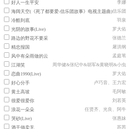
李娜
好人一生平安
信乐团
海阔天空(《死了都要爱-信乐团故事》电视主题曲)
羽泉
冷酷到底
罗大佑
光阴的故事(Live)
张德兰
路边的野花不要采
屠洪纲
精忠报国
孟庭苇
风中有朵雨做的云
周华健&张纪中&胡军&黄晓明&小虫
江湖笑
罗大佑
恋曲1990(Live)
卢巧音、王力宏
好心分手
毛阿敏
黄土高坡
刘若英
很爱很爱你
任贤齐、光良、阿牛
浪花一朵朵
张惠妹
哭砂(Live)
苏芮
酒干倘卖无