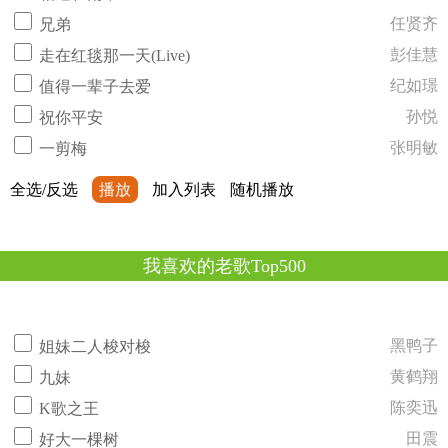
任贤齐
兄弟
彭佳慧
走在红毯那一天(Live)
纪如璟
值得一辈子去爱
孙悦
祝你平安
张明敏
一剪梅
全选/反选
播放
加入列表
随机播放
我喜欢的老歌Top500
黑鸭子
姐妹二人梭对梭
黄鹤翔
九妹
陈奕迅
K歌之王
田震
好大一棵树