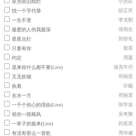
小虎队
星光依旧灿烂
邰正宵
找一个字代替
李克勤
一生不变
张雨生
最爱的人伤我最深
郑智化
星星点灯
那英
只要有你
周蕙
约定
迪克牛仔
原来你什么都不要(Live)
邓丽君
又见炊烟
许巍
执着
邓丽君
在水一方
张学友
一千个伤心的理由(Live)
吴奇隆
祝你一路顺风
刘若英
一辈子的孤单(Live)
周华健
有没有那么一首歌