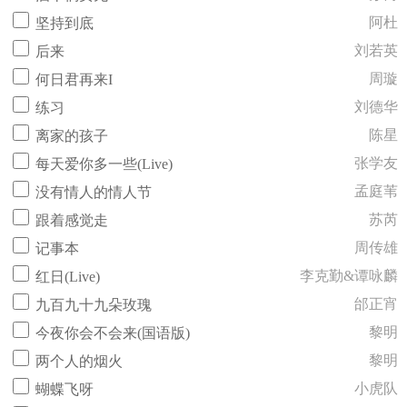
阿杜
坚持到底
刘若英
后来
周璇
何日君再来I
刘德华
练习
陈星
离家的孩子
张学友
每天爱你多一些(Live)
孟庭苇
没有情人的情人节
苏芮
跟着感觉走
周传雄
记事本
李克勤&谭咏麟
红日(Live)
邰正宵
九百九十九朵玫瑰
黎明
今夜你会不会来(国语版)
黎明
两个人的烟火
小虎队
蝴蝶飞呀