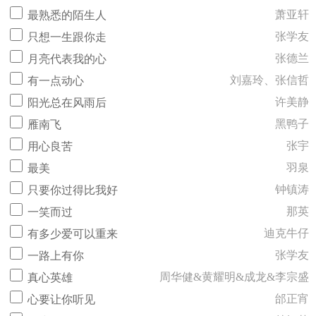
萧亚轩
最熟悉的陌生人
张学友
只想一生跟你走
张德兰
月亮代表我的心
刘嘉玲、张信哲
有一点动心
许美静
阳光总在风雨后
黑鸭子
雁南飞
张宇
用心良苦
羽泉
最美
钟镇涛
只要你过得比我好
那英
一笑而过
迪克牛仔
有多少爱可以重来
张学友
一路上有你
周华健&黄耀明&成龙&李宗盛
真心英雄
邰正宵
心要让你听见