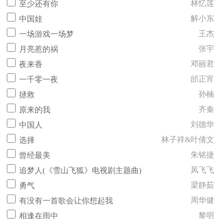
林忆莲
至少还有你
解小东
中国娃
王杰
一场游戏一场梦
张宇
月亮惹的祸
邓丽君
夜来香
邰正宵
一千零一夜
孙楠
拯救
齐秦
原来的我
刘德华
中国人
林子祥&叶倩文
选择
朱铭捷
曾经最美
凤飞飞
追梦人(《雪山飞狐》电视剧主题曲)
梁静茹
勇气
周华健
有没有一首歌会让你想起我
黎明
相逢在雨中