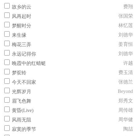
费翔
故乡的云
张国荣
风再起时
林忆莲
梦醒时分
刘德华
来生缘
姜育恒
梅花三弄
刘德华
永远记得你
许越
晚霞中的红蜻蜓
费玉清
梦驼铃
张德兰
今天不回家
Beyond
光辉岁月
郑秀文
眉飞色舞
周传雄
黄昏(Live)
周华健
风雨无阻
陶喆
寂寞的季节