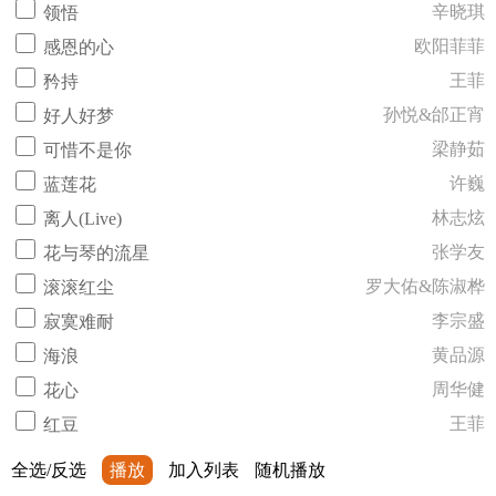
辛晓琪
领悟
欧阳菲菲
感恩的心
王菲
矜持
孙悦&邰正宵
好人好梦
梁静茹
可惜不是你
许巍
蓝莲花
林志炫
离人(Live)
张学友
花与琴的流星
罗大佑&陈淑桦
滚滚红尘
李宗盛
寂寞难耐
黄品源
海浪
周华健
花心
王菲
红豆
全选/反选
播放
加入列表
随机播放