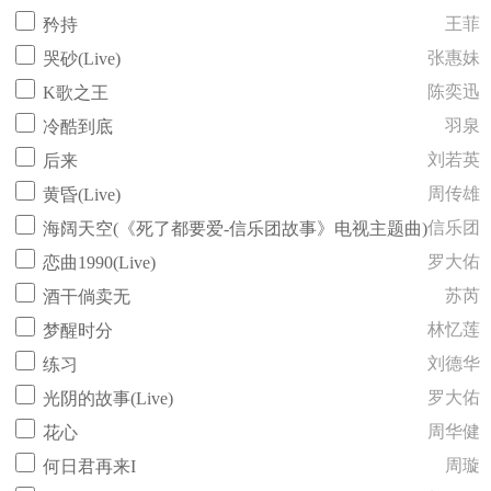
王菲
矜持
张惠妹
哭砂(Live)
陈奕迅
K歌之王
羽泉
冷酷到底
刘若英
后来
周传雄
黄昏(Live)
信乐团
海阔天空(《死了都要爱-信乐团故事》电视主题曲)
罗大佑
恋曲1990(Live)
苏芮
酒干倘卖无
林忆莲
梦醒时分
刘德华
练习
罗大佑
光阴的故事(Live)
周华健
花心
周璇
何日君再来I