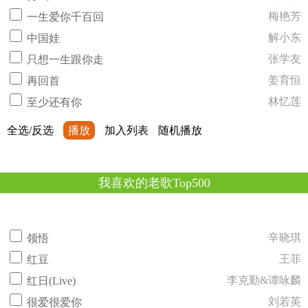
梅艳芳
一生爱你千百回
解小东
中国娃
张学友
只想一生跟你走
姜育恒
再回首
林忆莲
至少还有你
全选/反选
播放
加入列表
随机播放
我喜欢的老歌Top500
辛晓琪
领悟
王菲
红豆
李克勤&谭咏麟
红日(Live)
刘若英
很爱很爱你