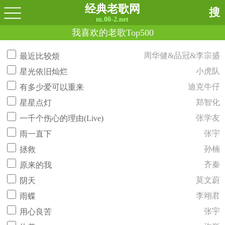
经典老歌网
搜
m.00-2.net
我喜欢的老歌Top500
周华健&品冠&李宗盛
最近比较烦
小虎队
星光依旧灿烂
迪克牛仔
有多少爱可以重来
郑智化
星星点灯
张学友
一千个伤心的理由(Live)
张宇
雨一直下
孙楠
拯救
齐秦
原来的我
莫文蔚
阴天
李翊君
雨蝶
张宇
用心良苦