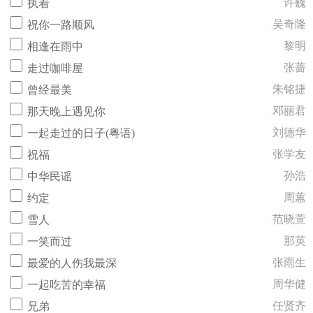
许巍
执着
吴奇隆
祝你一路顺风
黎明
相逢在雨中
张蔷
走过咖啡屋
朱铭捷
曾经最美
邓丽君
那天晚上遇见你
刘德华
一起走过的日子(粤语)
张学友
祝福
孙浩
中华民谣
周蕙
约定
范晓萱
雪人
那英
一笑而过
张雨生
最爱的人伤我最深
周华健
一起吃苦的幸福
任贤齐
兄弟