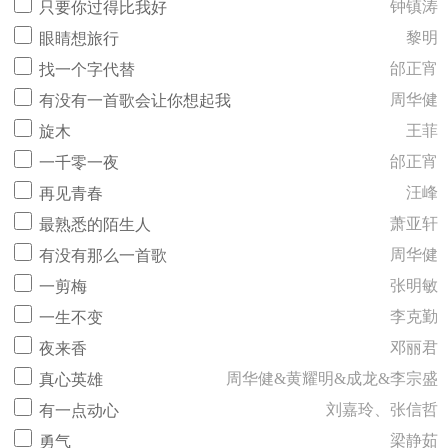
钟镇涛
只要你过得比我好
黎明
眼睛想旅行
邰正宵
找一个字代替
周华健
有没有一首歌会让你想起我
王菲
旋木
邰正宵
一千零一夜
汪峰
再见青春
萧亚轩
最熟悉的陌生人
周华健
有没有那么一首歌
张明敏
一剪梅
李克勤
一生不变
邓丽君
夜来香
周华健&黄耀明&成龙&李宗盛
真心英雄
刘嘉玲、张信哲
有一点动心
梁静茹
勇气