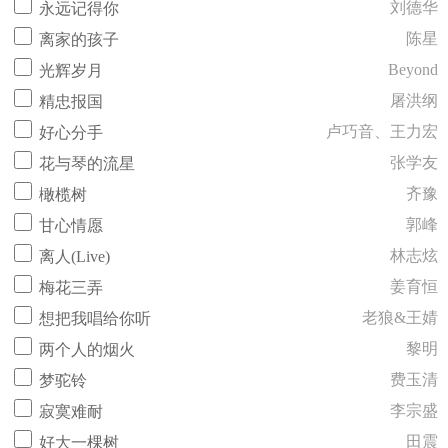
刘德华
永远记得你
陈星
离家的孩子
Beyond
光辉岁月
屠洪纲
精忠报国
卢巧音、王力宏
好心分手
张学友
花与琴的流星
齐豫
橄榄树
郭峰
甘心情愿
林志炫
离人(Live)
姜育恒
梅花三弄
老狼&王婧
想把我唱给你听
黎明
两个人的烟火
费玉清
梦驼铃
李宗盛
寂寞难耐
田震
好大一棵树