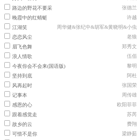
张德兰
路边的野花不要采
许越
晚霞中的红蜻蜓
周华健&张纪中&胡军&黄晓明&小虫
江湖笑
老狼
恋恋风尘
郑秀文
眉飞色舞
伍佰
浪人情歌
黎明
今夜你会不会来(国语版)
阿杜
坚持到底
张国荣
风再起时
周传雄
记事本
欧阳菲菲
感恩的心
苏芮
跟着感觉走
费翔
故乡的云
梁静茹
可惜不是你