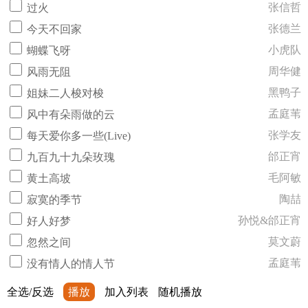
张信哲
过火
张德兰
今天不回家
小虎队
蝴蝶飞呀
周华健
风雨无阻
黑鸭子
姐妹二人梭对梭
孟庭苇
风中有朵雨做的云
张学友
每天爱你多一些(Live)
邰正宵
九百九十九朵玫瑰
毛阿敏
黄土高坡
陶喆
寂寞的季节
孙悦&邰正宵
好人好梦
莫文蔚
忽然之间
孟庭苇
没有情人的情人节
全选/反选
播放
加入列表
随机播放