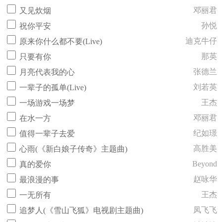
邓丽君
又见炊烟
孙悦
祝你平安
迪克牛仔
原来你什么都不要(Live)
那英
只要有你
张德兰
月亮代表我的心
刘若英
一辈子的孤单(Live)
王杰
一场游戏一场梦
邓丽君
在水一方
纪如璟
值得一辈子去爱
高胜美
心雨(《新白娘子传奇》主题曲)
Beyond
真的爱你
赵咏华
最浪漫的事
王杰
一无所有
凤飞飞
追梦人(《雪山飞狐》电视剧主题曲)