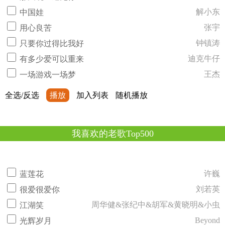
解小东
中国娃
张宇
用心良苦
钟镇涛
只要你过得比我好
迪克牛仔
有多少爱可以重来
王杰
一场游戏一场梦
全选/反选
播放
加入列表
随机播放
我喜欢的老歌Top500
许巍
蓝莲花
刘若英
很爱很爱你
周华健&张纪中&胡军&黄晓明&小虫
江湖笑
Beyond
光辉岁月