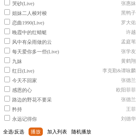
张惠妹
哭砂(Live)
黑鸭子
姐妹二人梭对梭
罗大佑
恋曲1990(Live)
许越
晚霞中的红蜻蜓
孟庭苇
风中有朵雨做的云
张学友
每天爱你多一些(Live)
黄鹤翔
九妹
李克勤&谭咏麟
红日(Live)
张德兰
今天不回家
欧阳菲菲
感恩的心
张德兰
路边的野花不要采
王菲
矜持
刘德华
永远记得你
全选/反选
播放
加入列表
随机播放