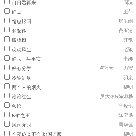
周璇
何日君再来I
王菲
红豆
屠洪纲
精忠报国
费玉清
梦驼铃
齐豫
橄榄树
老狼
恋恋风尘
李娜
好人一生平安
卢巧音、王力宏
好心分手
羽泉
冷酷到底
黎明
两个人的烟火
罗大佑&陈淑桦
滚滚红尘
辛晓琪
领悟
陈奕迅
K歌之王
周华健
风雨无阻
黎明
今夜你会不会来(国语版)