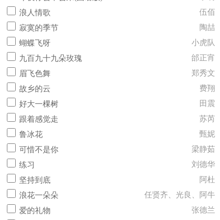
伍佰
浪人情歌
陶喆
寂寞的季节
小虎队
蝴蝶飞呀
邰正宵
九百九十九朵玫瑰
郑秀文
眉飞色舞
费翔
故乡的云
田震
好大一棵树
苏芮
跟着感觉走
甄妮
鲁冰花
梁静茹
可惜不是你
刘德华
练习
阿杜
坚持到底
任贤齐、光良、阿牛
浪花一朵朵
张德兰
爱的礼物