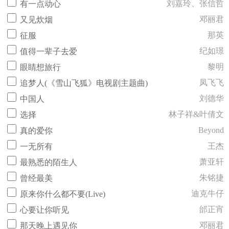
刘嘉玲、张信哲
有一点动心
邓丽君
又见炊烟
那英
征服
纪如璟
值得一辈子去爱
黎明
眼睛想旅行
凤飞飞
追梦人(《雪山飞狐》电视剧主题曲)
刘德华
中国人
林子祥&叶倩文
选择
Beyond
真的爱你
王杰
一无所有
萧亚轩
最熟悉的陌生人
朱铭捷
曾经最美
迪克牛仔
原来你什么都不要(Live)
邰正宵
心要让你听见
邓丽君
那天晚上遇见你