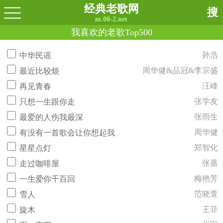
经典老歌网
搜
m.00-2.net
我喜欢的老歌Top500
孙浩
中华民谣
周华健&品冠&李宗盛
最近比较烦
汪峰
再见青春
张学友
只想一生跟你走
张雨生
最爱的人伤我最深
周华健
有没有一首歌会让你想起我
郑智化
星星点灯
张蔷
走过咖啡屋
梅艳芳
一生爱你千百回
范晓萱
雪人
王菲
旋木