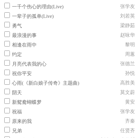
张学友
一千个伤心的理由(Live)
刘若英
一辈子的孤单(Live)
梁静茹
勇气
赵咏华
最浪漫的事
黎明
相逢在雨中
周蕙
约定
张德兰
月亮代表我的心
孙悦
祝你平安
高胜美
心雨(《新白娘子传奇》主题曲)
莫文蔚
阴天
黄安
新鸳鸯蝴蝶梦
张学友
祝福
齐秦
原来的我
任贤齐
兄弟