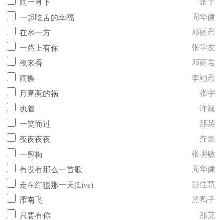
张宇
雨一直下
周华健
一起吃苦的幸福
邓丽君
在水一方
张学友
一路上有你
邓丽君
夜来香
李翊君
雨蝶
张宇
月亮惹的祸
许巍
执着
那英
一笑而过
齐秦
夜夜夜夜
张明敏
一剪梅
周华健
有没有那么一首歌
彭佳慧
走在红毯那一天(Live)
黑鸭子
雁南飞
那英
只要有你