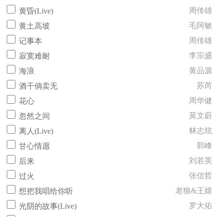
周传雄
黄昏(Live)
毛阿敏
黄土高坡
周传雄
记事本
李宗盛
寂寞难耐
黄品源
海浪
苏芮
酒干倘卖无
周华健
花心
莫文蔚
忽然之间
林志炫
离人(Live)
郭峰
甘心情愿
刘若英
后来
张信哲
过火
老狼&王婧
想把我唱给你听
罗大佑
光阴的故事(Live)