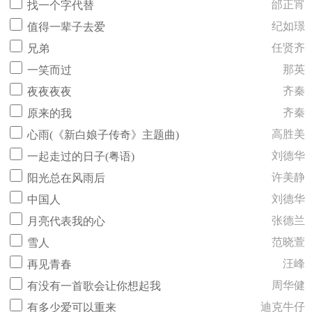
邰正宵
找一个字代替
纪如璟
值得一辈子去爱
任贤齐
兄弟
那英
一笑而过
齐秦
夜夜夜夜
齐秦
原来的我
高胜美
心雨(《新白娘子传奇》主题曲)
刘德华
一起走过的日子(粤语)
许美静
阳光总在风雨后
刘德华
中国人
张德兰
月亮代表我的心
范晓萱
雪人
汪峰
再见青春
周华健
有没有一首歌会让你想起我
迪克牛仔
有多少爱可以重来