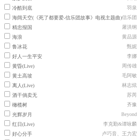
羽泉
冷酷到底
信乐团
海阔天空(《死了都要爱-信乐团故事》电视主题曲)
屠洪纲
精忠报国
黄品源
海浪
甄妮
鲁冰花
李娜
好人一生平安
周传雄
黄昏(Live)
毛阿敏
黄土高坡
林志炫
离人(Live)
苏芮
酒干倘卖无
齐豫
橄榄树
Beyond
光辉岁月
李克勤&谭咏麟
红日(Live)
卢巧音、王力宏
好心分手