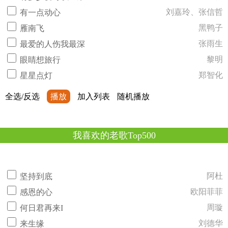
刘嘉玲、张信哲
有一点动心
黑鸭子
雁南飞
张雨生
最爱的人伤我最深
黎明
眼睛想旅行
郑智化
星星点灯
全选/反选
播放
加入列表
随机播放
我喜欢的老歌Top500
阿杜
坚持到底
欧阳菲菲
感恩的心
周璇
何日君再来I
刘德华
来生缘