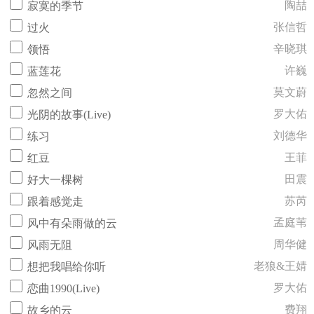
陶喆
寂寞的季节
张信哲
过火
辛晓琪
领悟
许巍
蓝莲花
莫文蔚
忽然之间
罗大佑
光阴的故事(Live)
刘德华
练习
王菲
红豆
田震
好大一棵树
苏芮
跟着感觉走
孟庭苇
风中有朵雨做的云
周华健
风雨无阻
老狼&王婧
想把我唱给你听
罗大佑
恋曲1990(Live)
费翔
故乡的云