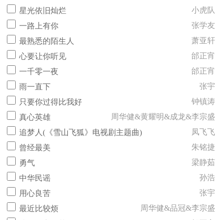
小虎队
星光依旧灿烂
张学友
一路上有你
萧亚轩
最熟悉的陌生人
邰正宵
心要让你听见
邰正宵
一千零一夜
张宇
雨一直下
钟镇涛
只要你过得比我好
周华健&黄耀明&成龙&李宗盛
真心英雄
凤飞飞
追梦人(《雪山飞狐》电视剧主题曲)
朱铭捷
曾经最美
梁静茹
勇气
孙浩
中华民谣
张宇
用心良苦
周华健&品冠&李宗盛
最近比较烦