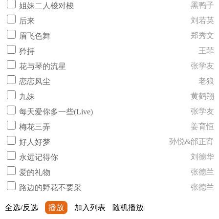
黑鸭子
姐妹二人梭对梭
刘若英
后来
郑秀文
眉飞色舞
王菲
矜持
张学友
花与琴的流星
老狼
恋恋风尘
黄鹤翔
九妹
张学友
每天爱你多一些(Live)
姜育恒
梅花三弄
孙悦&邰正宵
好人好梦
刘德华
永远记得你
张德兰
爱的礼物
张德兰
路边的野花不要采
全选/反选
播放
加入列表
随机播放