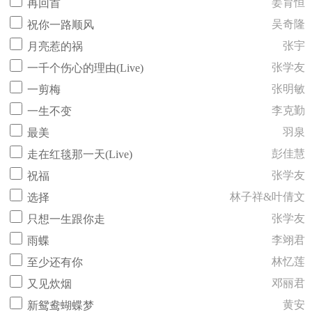
姜育恒
再回首
吴奇隆
祝你一路顺风
张宇
月亮惹的祸
张学友
一千个伤心的理由(Live)
张明敏
一剪梅
李克勤
一生不变
羽泉
最美
彭佳慧
走在红毯那一天(Live)
张学友
祝福
林子祥&叶倩文
选择
张学友
只想一生跟你走
李翊君
雨蝶
林忆莲
至少还有你
邓丽君
又见炊烟
黄安
新鸳鸯蝴蝶梦