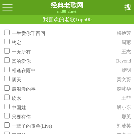
经典老歌网
搜
m.00-2.net
我喜欢的老歌Top500
梅艳芳
一生爱你千百回
周蕙
约定
王杰
一无所有
Beyond
真的爱你
黎明
相逢在雨中
莫文蔚
阴天
赵咏华
最浪漫的事
王菲
旋木
解小东
中国娃
那英
只要有你
刘若英
一辈子的孤单(Live)