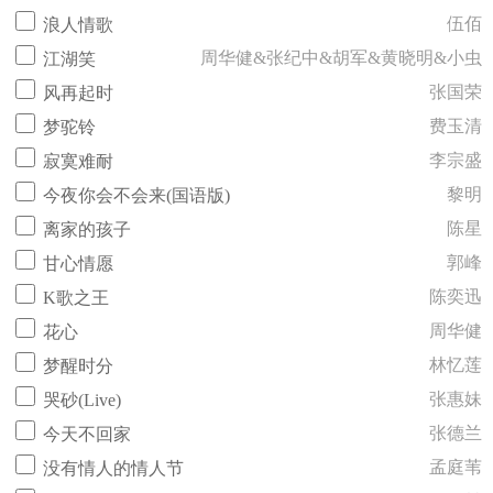
伍佰
浪人情歌
周华健&张纪中&胡军&黄晓明&小虫
江湖笑
张国荣
风再起时
费玉清
梦驼铃
李宗盛
寂寞难耐
黎明
今夜你会不会来(国语版)
陈星
离家的孩子
郭峰
甘心情愿
陈奕迅
K歌之王
周华健
花心
林忆莲
梦醒时分
张惠妹
哭砂(Live)
张德兰
今天不回家
孟庭苇
没有情人的情人节